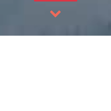
إبدأ بالتسبيح
إبدأ بالتسبيح عن أرواح
مريم حسن يونس فدغان،،، علي
جمال محمد المصري