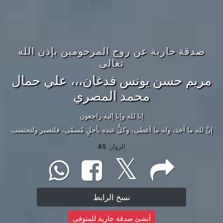
صدقة جارية عن روح المرحومين بإذن الله
تعالى
مريم حسن يونس فدغان،،، علي جمال
محمد المصري
إنا لله وإنا إليه راجعون
إنَّ لله ما أخذ، وله ما أعطى، وكلٌّ عنده بأجلٍ مُسمّى، فلتصبر ولتحتسب
الزوار:
45
نسخ الرابط
أنشئ صدقة جارية للمتوفى