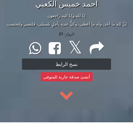
احمد خميس الكعبي
إنا لله وإنا إليه راجعون
إنَّ لله ما أخذ، وله ما أعطى، وكلٌّ عنده بأجلٍ مُسمّى، فلتصبر ولتحتسب
الزوار:
21
نسخ الرابط
أنشئ صدقة جارية للمتوفى