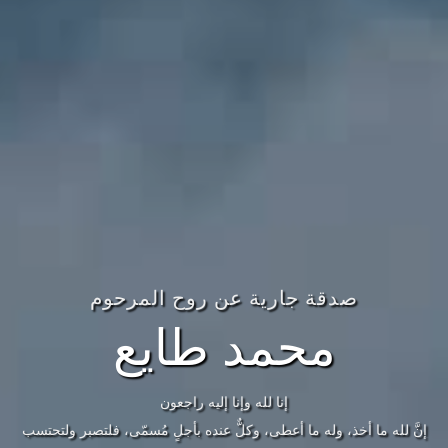
صدقة جارية عن روح المرحوم
محمد طايع
إنا لله وإنا إليه راجعون
إنَّ لله ما أخذ، وله ما أعطى، وكلٌّ عنده بأجلٍ مُسمّى، فلتصبر ولتحتسب