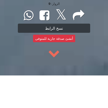
الزوار:
9
نسخ الرابط
أنشئ صدقة جارية للمتوفى
إبدأ بالتسبيح
إبدأ بالتسبيح عن روح