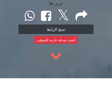
الزوار:
10
نسخ الرابط
أنشئ صدقة جارية للمتوفى
إبدأ بالتسبيح
إبدأ بالتسبيح عن روح