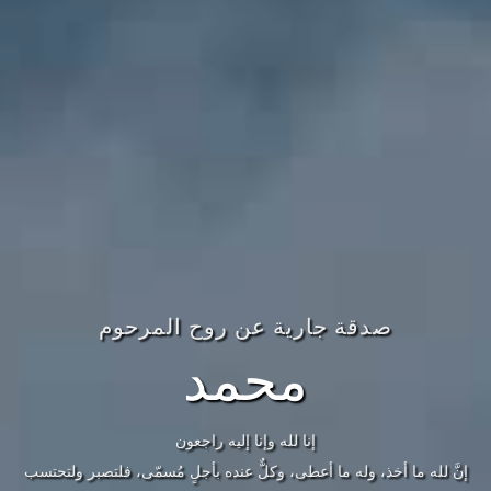
صدقة جارية عن روح المرحوم
محمد
إنا لله وإنا إليه راجعون
إنَّ لله ما أخذ، وله ما أعطى، وكلٌّ عنده بأجلٍ مُسمّى، فلتصبر ولتحتسب