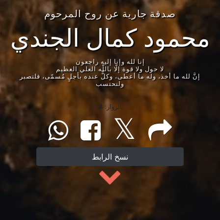
صدقة جارية عن روح المرحوم
محمود كمال الجندي
إنا لله وإنا إليه راجعون
لا حول ولا قوة إلّا باللّه العلي العظيم
إنَّ لله ما أخذ، وله ما أعطى، وكلٌّ عنده بأجلٍ مُسمّى، فلتصبر
ولتحتسب
الزوار:
8
نسخ الرابط