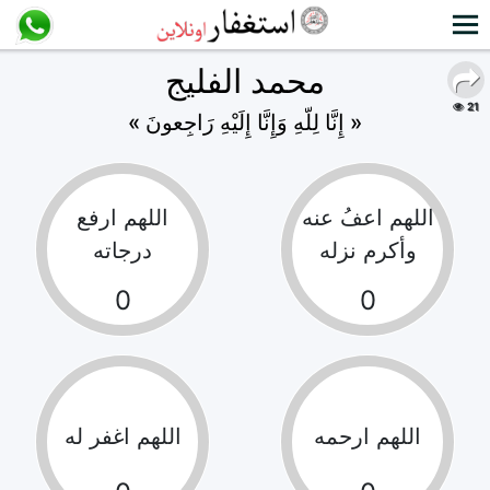
محمد الفليج
21
« إِنَّا لِلّهِ وَإِنَّا إِلَيْهِ رَاجِعونَ »
اللهم اعفُ عنه
اللهم ارفع
وأكرم نزله
درجاته
0
0
اللهم ارحمه
اللهم اغفر له