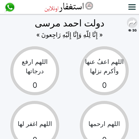
دولت احمد مرسى
30
« إِنَّا لِلّهِ وَإِنَّا إِلَيْهِ رَاجِعونَ »
اللهم اعفُ عنها
اللهم ارفع
وأكرم نزلها
درجاتها
0
0
اللهم ارحمها
اللهم اغفر لها