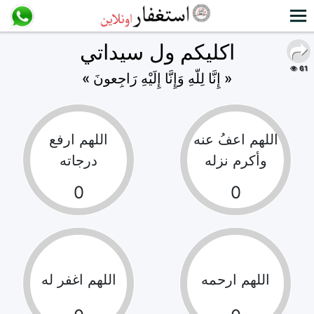
اكليكم ول سيداتي
61
« إِنَّا لِلّهِ وَإِنَّا إِلَيْهِ رَاجِعونَ »
اللهم اعفُ عنه
اللهم ارفع
وأكرم نزله
درجاته
0
0
اللهم ارحمه
اللهم اغفر له