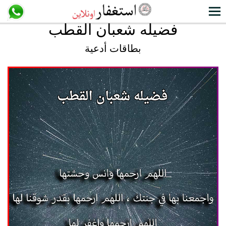
فضيله شعبان القطب
بطاقات أدعية