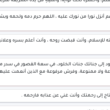
لَّم، واحشره تحت لوائِه، واسقِهِ من يده الشريفة شربة 
م أنزل نورا من نورك عليه ، اللهم حرم دمه ولحمه وبشر
ته للإسلام، وأنت قبضت روحه ، وأنت أعلم بسره وعلانيت
لدود إلى جناتك جنات الخلود، في سعة القصور في سد
ة ولا ممنوعة، وفرش مرفوعة مع الذين أنعمت عليهم
اج إلى رحمتك وأنت غني عن عذابه فارحمه .