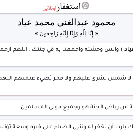
محمود عبدالغني محمد عياد
« إِنَّا لِلّهِ وَإِنَّا إِلَيْهِ رَاجِعونَ »
ياد
) وانس وحشته واجمعنا به في جنتك ، اللهم ارحمه 
 لا شمس تشرق عليهم ولا قمر يُضيء عتمتهم اللهم
ضة من رياض الجنة هو وجميع موتى المسلمين .
ك يارب أن تغفر له وتنزل الضياء على قبره وسعة تؤن