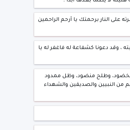
هنيئة لا يظمأ بعدها أبداً .
ته على النار برحمتك يا أرحم الراحمين
ه ، وقد دعونا كشفاعة له فاغفر له يا
ر مخضود، وطلح منضود، وظل ممدود
 من النبيين والصديقين والشهداء