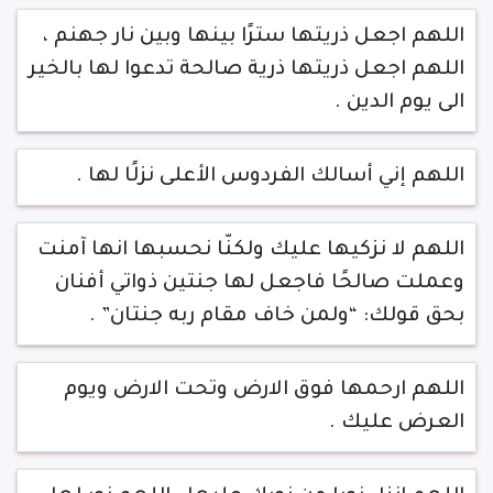
اللهم اجعل ذريتها سترًا بينها وبين نار جهنم ،
اللهم اجعل ذريتها ذرية صالحة تدعوا لها بالخير
الى يوم الدين .
اللهم إني أسالك الفردوس الأعلى نزلًا لها .
اللهم لا نزكيها عليك ولكنّا نحسبها انها آمنت
وعملت صالحًا فاجعل لها جنتين ذواتي أفنان
بحق قولك: “ولمن خاف مقام ربه جنتان” .
اللهم ارحمها فوق الارض وتحت الارض ويوم
العرض عليك .