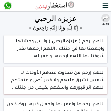
عزيزه الرحبي
35
« إِنَّا لِلّهِ وَإِنَّا إِلَيْهِ رَاجِعونَ »
اللهم ارحم (
عزيزه الرحبي
) وانس وحشتها
واجمعنا بها في جنتك ، اللهم ارحمها بقدر
شوقنا لها اللهم ارحمها واغفر لها .
اللهم إرحم من تساوت عندهم الأوقات لا
شمس تشرق عليهم ولا قمر يُضيء عتمتهم
اللهم أنر قبورهم واسقهم بفيض من جنتك .
اللهم ارحمها واغفر لها واجعل قبرها روضة من