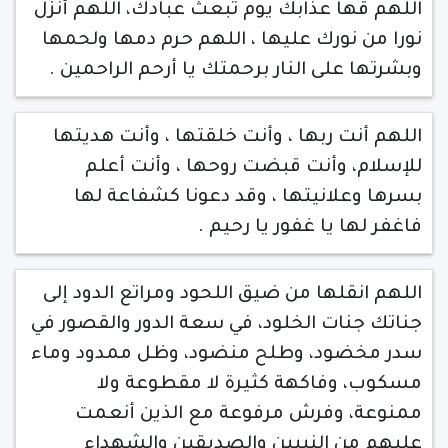
اللهم قها عذابك يوم تبعث عبادك، اللهم أنزل
نورا من نورك عليها ، اللهم حرم دمها ولحمها
وبشرتها على النار برحمتك يا أرحم الراحمين .
اللهم أنت ربها ، وأنت خلقتها ، وأنت هديتها
للإسلام، وأنت قبضت روحها ، وأنت أعلم
بسرها وعلانيتها ، وقد دعونا كشفاعة لها
فاغفر لها يا غفور يا رحيم .
اللهم انقلها من ضيق اللحود ومراتع الدود إلى
جناتك جنات الخلود، في سعة الدور والقصور في
سدر مخضود، وطلح منضود، وظل ممدود وماء
مسكوب، وفاكهة كثيرة لا مقطوعة ولا
ممنوعة، وفرش مرفوعة مع الذين أنعمت
عليهم من النبيين والصديقين والشهداء