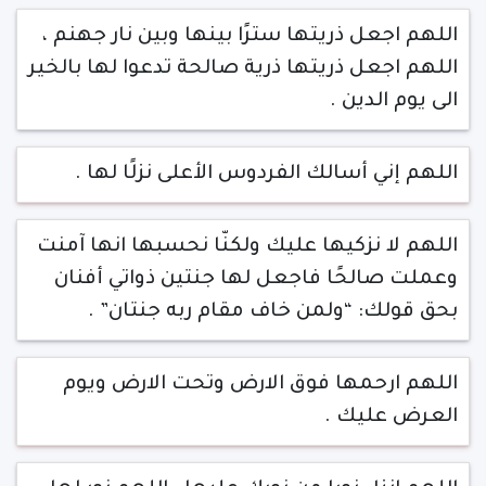
اللهم اجعل ذريتها سترًا بينها وبين نار جهنم ،
اللهم اجعل ذريتها ذرية صالحة تدعوا لها بالخير
الى يوم الدين .
اللهم إني أسالك الفردوس الأعلى نزلًا لها .
اللهم لا نزكيها عليك ولكنّا نحسبها انها آمنت
وعملت صالحًا فاجعل لها جنتين ذواتي أفنان
بحق قولك: “ولمن خاف مقام ربه جنتان” .
اللهم ارحمها فوق الارض وتحت الارض ويوم
العرض عليك .