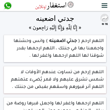
جدتي اضعينه
16
« إِنَّا لِلّهِ وَإِنَّا إِلَيْهِ رَاجِعونَ »
اللهم ارحم (
جدتي اضعينه
) وانس وحشتها
واجمعنا بها في جنتك ، اللهم ارحمها بقدر
شوقنا لها اللهم ارحمها واغفر لها .
اللهم إرحم من تساوت عندهم الأوقات لا
شمس تشرق عليهم ولا قمر يُضيء عتمتهم
اللهم أنر قبورهم واسقهم بفيض من جنتك .
اللهم ارحمها واغفر لها واجعل قبرها روضة من